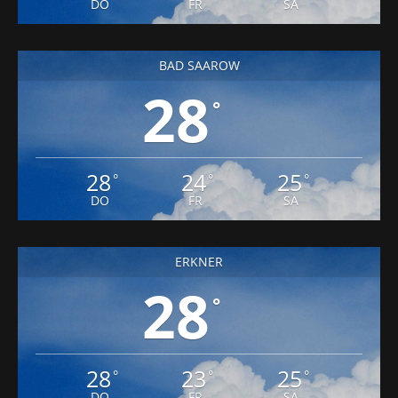
DO
FR
SA
BAD SAAROW
28
°
28
24
25
°
°
°
DO
FR
SA
ERKNER
28
°
28
23
25
°
°
°
DO
FR
SA