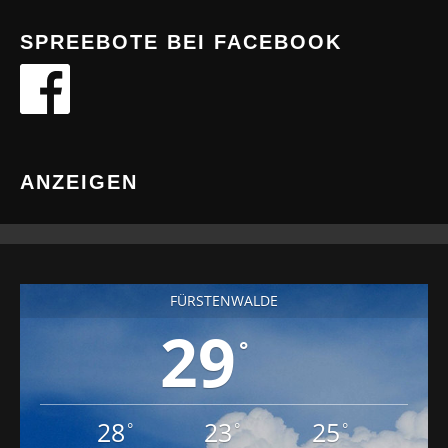
SPREEBOTE BEI FACEBOOK
ANZEIGEN
FÜRSTENWALDE
29
°
28
23
25
°
°
°