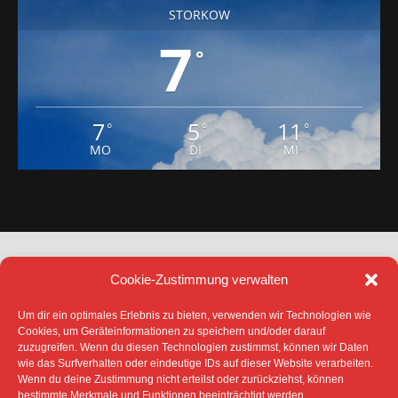
STORKOW
7
°
7
5
11
°
°
°
MO
DI
MI
Cookie-Zustimmung verwalten
Um dir ein optimales Erlebnis zu bieten, verwenden wir Technologien wie
Cookies, um Geräteinformationen zu speichern und/oder darauf
zuzugreifen. Wenn du diesen Technologien zustimmst, können wir Daten
DATENSCHUTZ
IMPRESSUM
wie das Surfverhalten oder eindeutige IDs auf dieser Website verarbeiten.
COOKIE-RICHTLINIE (EU)
Wenn du deine Zustimmung nicht erteilst oder zurückziehst, können
SÄMTLICHE TEXTE, BILDER UND ANDERE
bestimmte Merkmale und Funktionen beeinträchtigt werden.