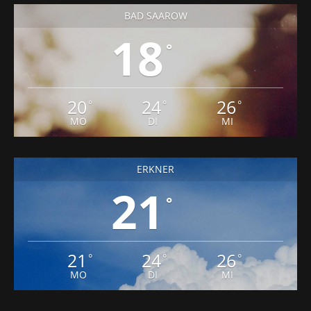
BAD SAAROW
18
°
20
24
26
°
°
°
MO
DI
MI
ERKNER
21
°
21
24
26
°
°
°
MO
DI
MI