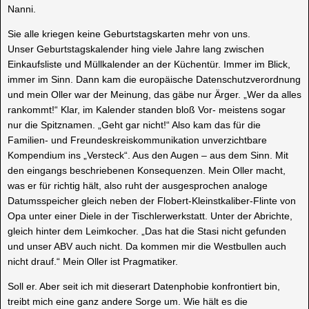
Nanni.
Sie alle kriegen keine Geburtstagskarten mehr von uns.
Unser Geburtstagskalender hing viele Jahre lang zwischen
Einkaufsliste und Müllkalender an der Küchentür. Immer im Blick,
immer im Sinn. Dann kam die europäische Datenschutzverordnung
und mein Oller war der Meinung, das gäbe nur Ärger. „Wer da alles
rankommt!“ Klar, im Kalender standen bloß Vor- meistens sogar
nur die Spitznamen. „Geht gar nicht!“ Also kam das für die
Familien- und Freundeskreiskommunikation unverzichtbare
Kompendium ins „Versteck“. Aus den Augen – aus dem Sinn. Mit
den eingangs beschriebenen Konsequenzen. Mein Oller macht,
was er für richtig hält, also ruht der ausgesprochen analoge
Datumsspeicher gleich neben der Flobert-Kleinstkaliber-Flinte von
Opa unter einer Diele in der Tischlerwerkstatt. Unter der Abrichte,
gleich hinter dem Leimkocher. „Das hat die Stasi nicht gefunden
und unser ABV auch nicht. Da kommen mir die Westbullen auch
nicht drauf.“ Mein Oller ist Pragmatiker.
Soll er. Aber seit ich mit dieserart Datenphobie konfrontiert bin,
treibt mich eine ganz andere Sorge um. Wie hält es die