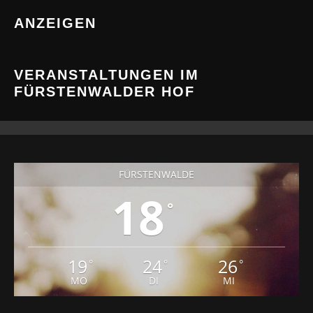
ANZEIGEN
VERANSTALTUNGEN IM
FÜRSTENWALDER HOF
FÜRSTENWALDE
18
°
19
24
26
°
°
°
MO
DI
MI