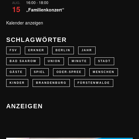
16:00
-
18:00
AUG.
15
„Familienkonzert“
Kalender anzeigen
SCHLAGWÖRTER
FSV
ERKNER
BERLIN
JAHR
BAD SAAROW
UNION
MINUTE
STADT
GÄSTE
SPIEL
ODER-SPREE
MENSCHEN
KINDER
BRANDENBURG
FÜRSTENWALDE
ANZEIGEN