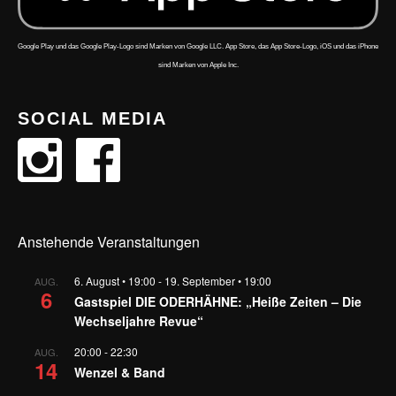
Google Play und das Google Play-Logo sind Marken von Google LLC. App Store, das App Store-Logo, iOS und das iPhone
sind Marken von Apple Inc.
SOCIAL MEDIA
Anstehende Veranstaltungen
6. August • 19:00
-
19. September • 19:00
AUG.
6
Gastspiel DIE ODERHÄHNE: „Heiße Zeiten – Die
Wechseljahre Revue“
20:00
-
22:30
AUG.
14
Wenzel & Band