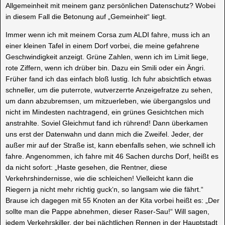
Allgemeinheit mit meinem ganz persönlichen Datenschutz? Wobei
in diesem Fall die Betonung auf „Gemeinheit“ liegt.
Immer wenn ich mit meinem Corsa zum ALDI fahre, muss ich an
einer kleinen Tafel in einem Dorf vorbei, die meine gefahrene
Geschwindigkeit anzeigt. Grüne Zahlen, wenn ich im Limit liege,
rote Ziffern, wenn ich drüber bin. Dazu ein Smili oder ein Ängri.
Früher fand ich das einfach bloß lustig. Ich fuhr absichtlich etwas
schneller, um die puterrote, wutverzerrte Anzeigefratze zu sehen,
um dann abzubremsen, um mitzuerleben, wie übergangslos und
nicht im Mindesten nachtragend, ein grünes Gesichtchen mich
anstrahlte. Soviel Gleichmut fand ich rührend! Dann überkamen
uns erst der Datenwahn und dann mich die Zweifel. Jeder, der
außer mir auf der Straße ist, kann ebenfalls sehen, wie schnell ich
fahre. Angenommen, ich fahre mit 46 Sachen durchs Dorf, heißt es
da nicht sofort: „Haste gesehen, die Rentner, diese
Verkehrshindernisse, wie die schleichen! Vielleicht kann die
Riegern ja nicht mehr richtig guck‘n, so langsam wie die fährt.“
Brause ich dagegen mit 55 Knoten an der Kita vorbei heißt es: „Der
sollte man die Pappe abnehmen, dieser Raser-Sau!“ Will sagen,
jedem Verkehrskiller, der bei nächtlichen Rennen in der Hauptstadt