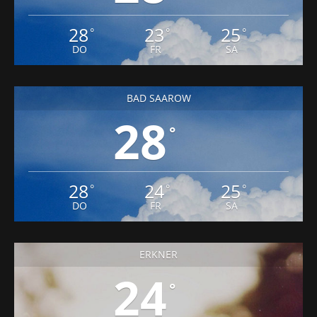
28
23
25
°
°
°
DO
FR
SA
BAD SAAROW
28
°
28
24
25
°
°
°
DO
FR
SA
ERKNER
24
°