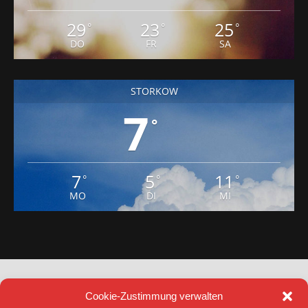
29
23
25
°
°
°
DO
FR
SA
STORKOW
7
°
7
5
11
°
°
°
MO
DI
MI
Cookie-Zustimmung verwalten