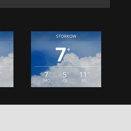
STORKOW
7
°
7
5
11
°
°
°
°
MO
DI
MI