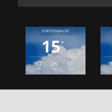
FÜRSTENWALDE
15
°
17
26
31
°
°
°
FR
SA
SO