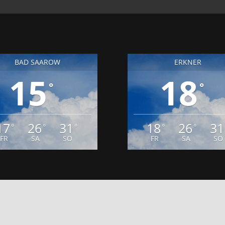
BAD SAAROW
ERKNER
15
18
°
°
17
26
31
18
26
31
°
°
°
°
°
FR
SA
SO
FR
SA
SO