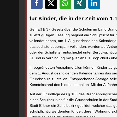
für Kinder, die in der Zeit vom 
Gemäß § 37 Gesetz über die Schulen im Land Brand
zuletzt gültigen Fassung beginnt die Schulpflicht fü
vollendet haben, am 1. August desselben Kalenderjah
das sechste Lebensjahr vollenden, werden auf Antrag
oder der Schulleiter entscheidet unter Berücksichti
51 und in Verbindung mit § 37 Abs. 1 BbgSchulG übe
In begründeten Ausnahmefällen können Kinder auf
dem 1. August des folgenden Kalenderjahres das sec
Grundschule zu stellen. Entsprechende Anträge soll
Kenntnisstand des Kindes enthalten. Mit der Aufnahme
Auf der Grundlage des § 106 des Brandenburgische
eines Schulbezirkes für die Grundschulen in der Sta
Stadt Erkner ein Schulbezirk gebildet, welcher das g
schulpflichtig werdenden Kinder, deren Wohnung sich
Erkner bei der Schulleitung anzumelden.