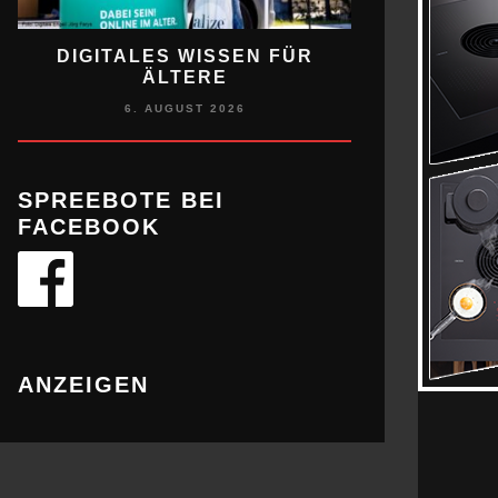
DIGITALES WISSEN FÜR
MANEGE FR
ÄLTERE
ZIRK
6. AUGUST 2026
6. A
SPREEBOTE BEI
FACEBOOK
ANZEIGEN