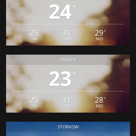
24
°
25
31
29
°
°
°
SA
SO
MO
ERKNER
23
°
25
31
28
°
°
°
SA
SO
MO
STORKOW