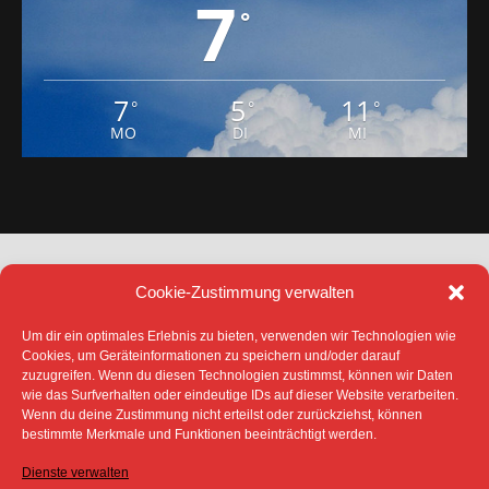
7
°
7
5
11
°
°
°
MO
DI
MI
Cookie-Zustimmung verwalten
Um dir ein optimales Erlebnis zu bieten, verwenden wir Technologien wie
Cookies, um Geräteinformationen zu speichern und/oder darauf
zuzugreifen. Wenn du diesen Technologien zustimmst, können wir Daten
DATENSCHUTZ
IMPRESSUM
wie das Surfverhalten oder eindeutige IDs auf dieser Website verarbeiten.
COOKIE-RICHTLINIE (EU)
Wenn du deine Zustimmung nicht erteilst oder zurückziehst, können
bestimmte Merkmale und Funktionen beeinträchtigt werden.
SÄMTLICHE TEXTE, BILDER UND ANDERE
VERÖFFENTLICHTEN INFORMATIONEN UNTERLIEGEN -
SOFERN NICHT ANDERS GEKENNZEICHNET- DEM
Dienste verwalten
COPYRIGHT DES SPREEBOTE ONLINE ODER WERDEN