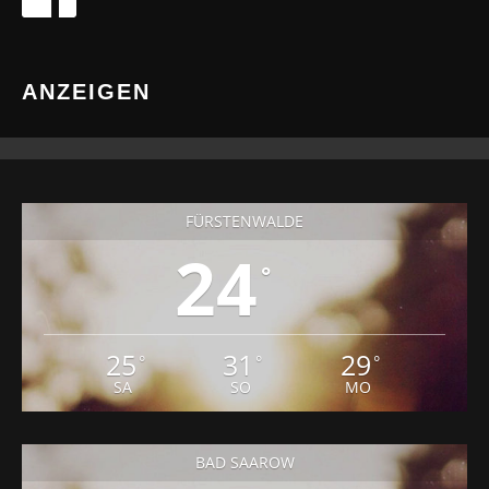
ANZEIGEN
FÜRSTENWALDE
24
°
25
31
29
°
°
°
SA
SO
MO
BAD SAAROW