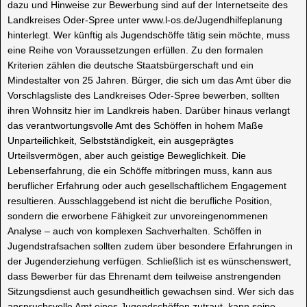
dazu und Hinweise zur Bewerbung sind auf der Internetseite des
Landkreises Oder-Spree unter www.l-os.de/Jugendhilfeplanung
hinterlegt. Wer künftig als Jugendschöffe tätig sein möchte, muss
eine Reihe von Voraussetzungen erfüllen. Zu den formalen
Kriterien zählen die deutsche Staatsbürgerschaft und ein
Mindestalter von 25 Jahren. Bürger, die sich um das Amt über die
Vorschlagsliste des Landkreises Oder-Spree bewerben, sollten
ihren Wohnsitz hier im Landkreis haben. Darüber hinaus verlangt
das verantwortungsvolle Amt des Schöffen in hohem Maße
Unparteilichkeit, Selbstständigkeit, ein ausgeprägtes
Urteilsvermögen, aber auch geistige Beweglichkeit. Die
Lebenserfahrung, die ein Schöffe mitbringen muss, kann aus
beruflicher Erfahrung oder auch gesellschaftlichem Engagement
resultieren. Ausschlaggebend ist nicht die berufliche Position,
sondern die erworbene Fähigkeit zur unvoreingenommenen
Analyse – auch von komplexen Sachverhalten. Schöffen in
Jugendstrafsachen sollten zudem über besondere Erfahrungen in
der Jugenderziehung verfügen. Schließlich ist es wünschenswert,
dass Bewerber für das Ehrenamt dem teilweise anstrengenden
Sitzungsdienst auch gesundheitlich gewachsen sind. Wer sich das
anspruchsvolle Amt eines Jugendschöffen zutraut, kann seine