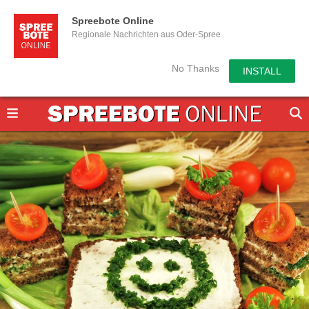
Spreebote Online
Regionale Nachrichten aus Oder-Spree
No Thanks
INSTALL