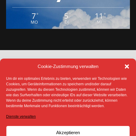
7
5
11
°
°
°
MO
DI
MI
Cookie-Zustimmung verwalten
Um dir ein optimales Erlebnis zu bieten, verwenden wir Technologien wie
Cookies, um Geräteinformationen zu speichern und/oder darauf
zuzugreifen. Wenn du diesen Technologien zustimmst, können wir Daten
DATENSCHUTZ
IMPRESSUM
wie das Surfverhalten oder eindeutige IDs auf dieser Website verarbeiten.
COOKIE-RICHTLINIE (EU)
Wenn du deine Zustimmung nicht erteilst oder zurückziehst, können
SÄMTLICHE TEXTE, BILDER UND ANDERE
bestimmte Merkmale und Funktionen beeinträchtigt werden.
VERÖFFENTLICHTEN INFORMATIONEN UNTERLIEGEN -
SOFERN NICHT ANDERS GEKENNZEICHNET- DEM
Dienste verwalten
COPYRIGHT DES SPREEBOTE ONLINE ODER WERDEN
MIT ERLAUBNIS DER RECHTEINHABER
VERÖFFENTLICHT.
Akzeptieren