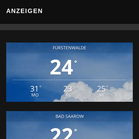
ANZEIGEN
FÜRSTENWALDE
24
°
31
23
25
°
°
°
MO
DI
MI
BAD SAAROW
22
°