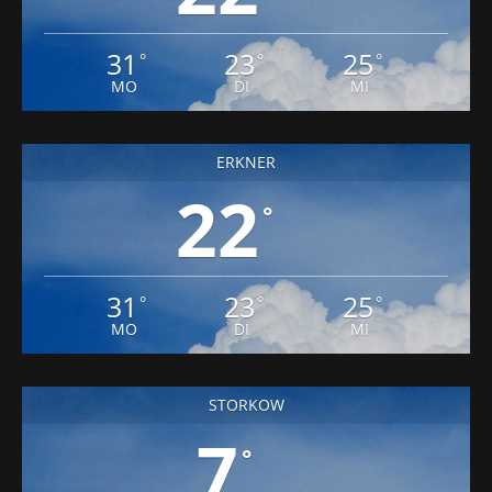
31
23
25
°
°
°
MO
DI
MI
ERKNER
22
°
31
23
25
°
°
°
MO
DI
MI
STORKOW
7
°